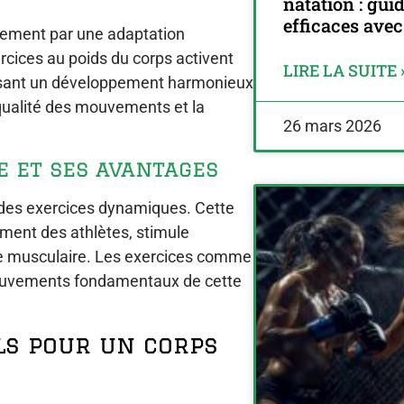
natation : gui
efficaces ave
înement par une adaptation
rcices au poids du corps activent
LIRE LA SUITE 
isant un développement harmonieux
 qualité des mouvements et la
26 mars 2026
e et ses avantages
s des exercices dynamiques. Cette
ement des athlètes, stimule
nce musculaire. Les exercices comme
mouvements fondamentaux de cette
ls pour un corps