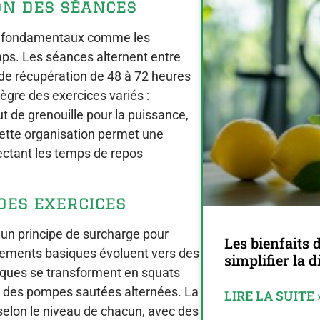
on des séances
es fondamentaux comme les
mps. Les séances alternent entre
de récupération de 48 à 72 heures
ègre des exercices variés :
ut de grenouille pour la puissance,
ette organisation permet une
pectant les temps de repos
des exercices
 un principe de surcharge pour
Les bienfaits d
vements basiques évoluent vers des
simplifier la d
siques se transforment en squats
 des pompes sautées alternées. La
LIRE LA SUITE 
elon le niveau de chacun, avec des